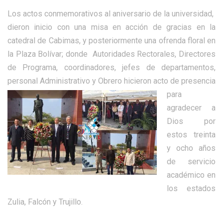
Los actos conmemorativos al aniversario de la universidad,
dieron inicio con una misa en acción de gracias en la
catedral de Cabimas, y posteriormente una ofrenda floral en
la Plaza Bolívar; donde Autoridades Rectorales, Directores
de Programa, coordinadores, jefes de departamentos,
personal Administrativo y Obrero hicieron acto de presenci
a
para
agradecer a
Dios por
estos treinta
y ocho años
de servicio
académico en
los estados
Zulia, Falcón y Trujillo.