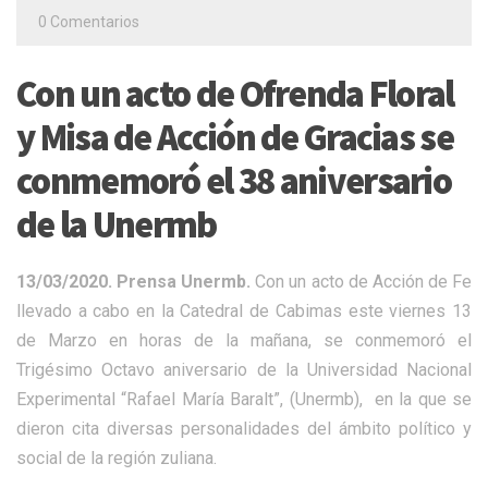
0 Comentarios
Con un acto de Ofrenda Floral
y Misa de Acción de Gracias se
conmemoró el 38 aniversario
de la Unermb
13/03/2020. Prensa Unermb.
Con un acto de Acción de Fe
llevado a cabo en la Catedral de Cabimas este viernes 13
de Marzo en horas de la mañana, se conmemoró el
Trigésimo Octavo aniversario de la Universidad Nacional
Experimental “Rafael María Baralt”, (Unermb), en la que se
dieron cita diversas personalidades del ámbito político y
social de la región zuliana.