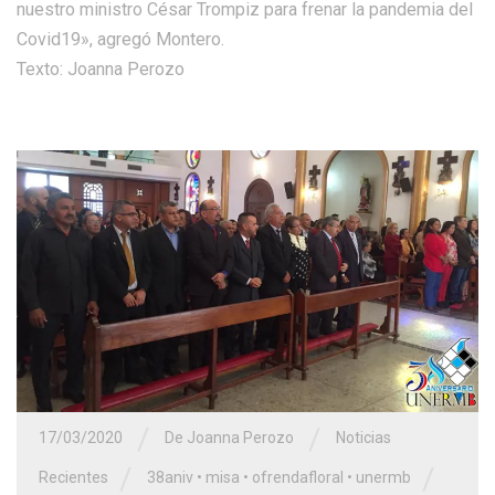
nuestro ministro César Trompiz para frenar la pandemia del
Covid19», agregó Montero.
Texto: Joanna Perozo
/
/
17/03/2020
De Joanna Perozo
Noticias
/
/
Recientes
38aniv
•
misa
•
ofrendafloral
•
unermb