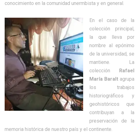
conocimiento en la comunidad unermbista y en general.
En el caso de la
colección principal,
la que lleva por
nombre al epónimo
de la universidad, se
mantiene. La
colección
Rafael
María Baralt
agrupa
los trabajos
historiográficos y
geohistóricos que
contribuyan a la
preservación de la
memoria histórica de nuestro país y el continente.