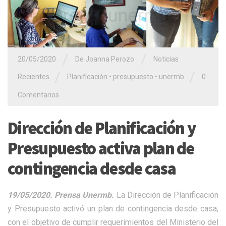
/
/
20/05/2020
De Joanna Perozo
Noticias
/
/
Recientes
Planificación
•
presupuesto
•
unermb
0
Comentarios
Dirección de Planificación y
Presupuesto activa plan de
contingencia desde casa
19/05/2020. Prensa Unermb.
La Dirección de Planificación
y Presupuesto activó un plan de contingencia desde casa,
con el objetivo de cumplir requerimientos del Ministerio del