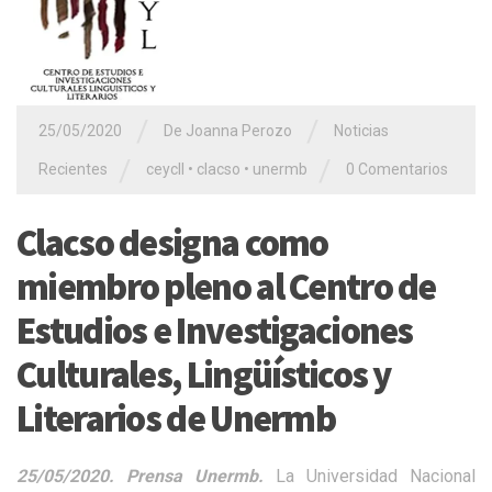
/
/
25/05/2020
De Joanna Perozo
Noticias
/
/
Recientes
ceycll
•
clacso
•
unermb
0 Comentarios
Clacso designa como
miembro pleno al Centro de
Estudios e Investigaciones
Culturales, Lingüísticos y
Literarios de Unermb
25/05/2020. Prensa Unermb.
La Universidad Nacional