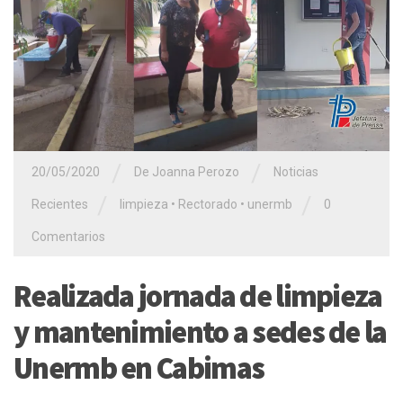
/
/
20/05/2020
De Joanna Perozo
Noticias
/
/
Recientes
limpieza
•
Rectorado
•
unermb
0
Comentarios
Realizada jornada de limpieza
y mantenimiento a sedes de la
Unermb en Cabimas