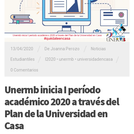
/
/
13/04/2020
De Joanna Perozo
Noticias
/
/
Estudiantiles
I2020
•
unermb
•
universidadencasa
0 Comentarios
Unermb inicia I período
académico 2020 a través del
Plan de la Universidad en
Casa