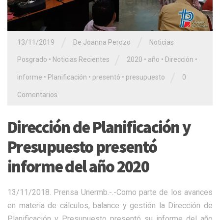
/
/
13/11/2019
De Joanna Perozo
Noticias
/
Posgrado
•
Noticias Recientes
2020
•
año
•
Dirección
•
/
informe
•
Planificación
•
presentó
•
presupuesto
0
Comentarios
Dirección de Planificación y
Presupuesto presentó
informe del año 2020
13/11/2018. Prensa Unermb.-.-Como parte de los avances
en materia de cálculos, balance y gestión la Dirección de
Planificación y Presupuesto presentó su informe del año