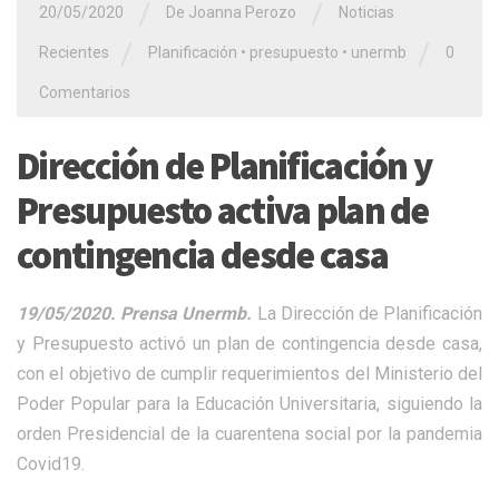
/
/
20/05/2020
De Joanna Perozo
Noticias
/
/
Recientes
Planificación
•
presupuesto
•
unermb
0
Comentarios
Dirección de Planificación y
Presupuesto activa plan de
contingencia desde casa
19/05/2020. Prensa Unermb.
La Dirección de Planificación
y Presupuesto activó un plan de contingencia desde casa,
con el objetivo de cumplir requerimientos del Ministerio del
Poder Popular para la Educación Universitaria, siguiendo la
orden Presidencial de la cuarentena social por la pandemia
Covid19.