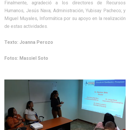
Finalmente, agradeció a los directores de Recursos
Humanos, Jesús Nava; Administración, Yubisay Pacheco; y
Miguel Muyales, Informática por su apoyo en la realización
de estas actividades.
Texto: Joanna Perozo
Fotos: Massiel Soto