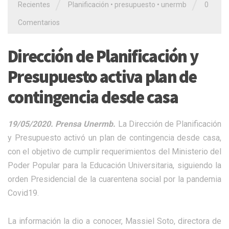
/
/
Recientes
Planificación
•
presupuesto
•
unermb
0
Comentarios
Dirección de Planificación y
Presupuesto activa plan de
contingencia desde casa
19/05/2020. Prensa Unermb.
La Dirección de Planificación
y Presupuesto activó un plan de contingencia desde casa,
con el objetivo de cumplir requerimientos del Ministerio del
Poder Popular para la Educación Universitaria, siguiendo la
orden Presidencial de la cuarentena social por la pandemia
Covid19.
La información la dio a conocer, Massiel Soto, directora de