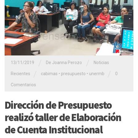
/
/
13/11/2019
De Joanna Perozo
Noticias
/
/
Recientes
cabimas
•
presupuesto
•
unermb
0
Comentarios
Dirección de Presupuesto
realizó taller de Elaboración
de Cuenta Institucional