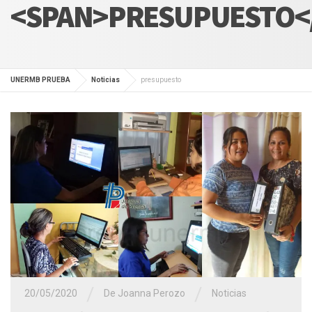
<SPAN>PRESUPUESTO<
UNERMB PRUEBA
Noticias
presupuesto
/
/
20/05/2020
De Joanna Perozo
Noticias