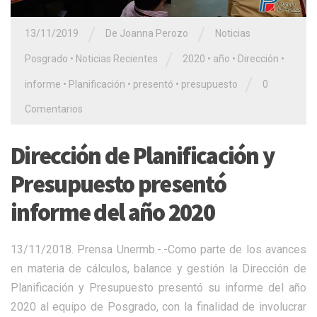
/
/
13/11/2019
De Joanna Perozo
Noticias
/
Posgrado
•
Noticias Recientes
2020
•
año
•
Dirección
•
/
informe
•
Planificación
•
presentó
•
presupuesto
0
Comentarios
Dirección de Planificación y
Presupuesto presentó
informe del año 2020
13/11/2018. Prensa Unermb.-.-Como parte de los avances
en materia de cálculos, balance y gestión la Dirección de
Planificación y Presupuesto presentó su informe del año
2020 al equipo de Posgrado, con la finalidad de involucrar