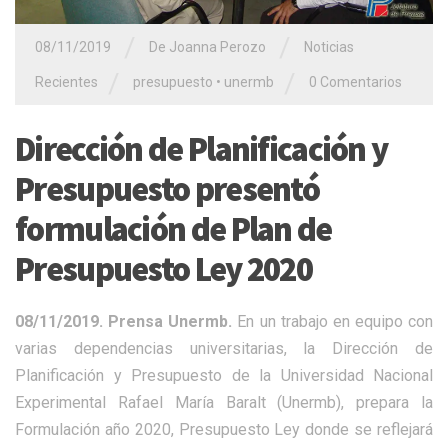
/
/
08/11/2019
De Joanna Perozo
Noticias
/
/
Recientes
presupuesto
•
unermb
0 Comentarios
Dirección de Planificación y
Presupuesto presentó
formulación de Plan de
Presupuesto Ley 2020
08/11/2019. Prensa Unermb.
En un trabajo en equipo con
varias dependencias universitarias, la Dirección de
Planificación y Presupuesto de la Universidad Nacional
Experimental Rafael María Baralt (Unermb), prepara la
Formulación año 2020, Presupuesto Ley donde se reflejará